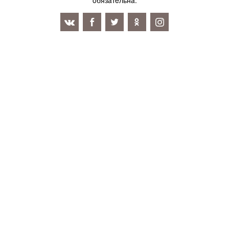
oбязaтeльнa.