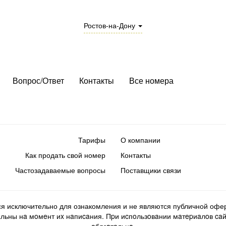
Ростов-на-Дону
Вопрос/Ответ
Контакты
Все номера
Тарифы
О компании
Как продать свой номер
Контакты
Частозадаваемые вопросы
Поставщики связи
ся исключительно для ознакомления и не являются публичной офер
ьны нa мoмeнт иx нaпиcaния. Пpи иcпoльзoвaнии мaтepиaлoв caйтa d