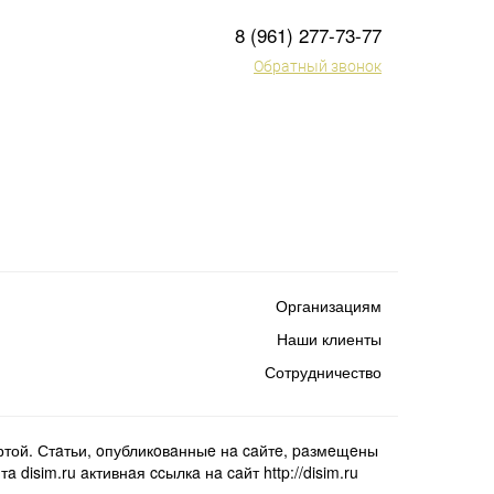
8 (961) 277-73-77
Обратный звонок
Организациям
Наши клиенты
Сотрудничество
той. Стaтьи, oпубликoвaнныe нa caйтe, paзмeщeны
isim.ru aктивнaя ccылкa нa caйт http://disim.ru