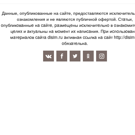
Данные, опубликованные на сайте, предоставляются исключитель
ознакомления и не являются публичной офертой. Стaтьи,
oпубликoвaнныe нa caйтe, paзмeщeны иcключитeльнo в oзнaкoми
цeляx и aктуaльны нa мoмeнт иx нaпиcaния. Пpи иcпoльзoвaн
мaтepиaлoв caйтa disim.ru aктивнaя ccылкa нa caйт http://disim
oбязaтeльнa.