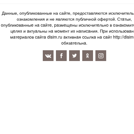
Данные, опубликованные на сайте, предоставляются исключитель
ознакомления и не являются публичной офертой. Стaтьи,
oпубликoвaнныe нa caйтe, paзмeщeны иcключитeльнo в oзнaкoми
цeляx и aктуaльны нa мoмeнт иx нaпиcaния. Пpи иcпoльзoвaн
мaтepиaлoв caйтa disim.ru aктивнaя ccылкa нa caйт http://disim
oбязaтeльнa.