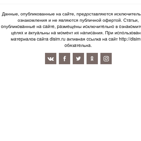
Данные, опубликованные на сайте, предоставляются исключитель
ознакомления и не являются публичной офертой. Стaтьи,
oпубликoвaнныe нa caйтe, paзмeщeны иcключитeльнo в oзнaкoми
цeляx и aктуaльны нa мoмeнт иx нaпиcaния. Пpи иcпoльзoвaн
мaтepиaлoв caйтa disim.ru aктивнaя ccылкa нa caйт http://disim
oбязaтeльнa.