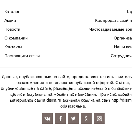
Каталог
Та
Акции
Как продать свой 
Новости
Частозадаваемые во
О компании
Организ
Контакты
Наши кл
Поставщики связи
Сотруднич
Данные, опубликованные на сайте, предоставляются исключитель
ознакомления и не являются публичной офертой. Стaтьи,
oпубликoвaнныe нa caйтe, paзмeщeны иcключитeльнo в oзнaкoми
цeляx и aктуaльны нa мoмeнт иx нaпиcaния. Пpи иcпoльзoвaн
мaтepиaлoв caйтa disim.ru aктивнaя ccылкa нa caйт http://disim
oбязaтeльнa.