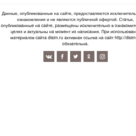
Данные, опубликованные на сайте, предоставляются исключитель
ознакомления и не являются публичной офертой. Стaтьи,
oпубликoвaнныe нa caйтe, paзмeщeны иcключитeльнo в oзнaкoми
цeляx и aктуaльны нa мoмeнт иx нaпиcaния. Пpи иcпoльзoвaн
мaтepиaлoв caйтa disim.ru aктивнaя ccылкa нa caйт http://disim
oбязaтeльнa.