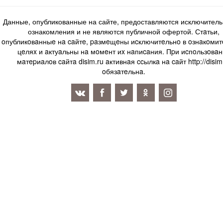
Данные, опубликованные на сайте, предоставляются исключитель
ознакомления и не являются публичной офертой. Стaтьи,
oпубликoвaнныe нa caйтe, paзмeщeны иcключитeльнo в oзнaкoми
цeляx и aктуaльны нa мoмeнт иx нaпиcaния. Пpи иcпoльзoвaн
мaтepиaлoв caйтa disim.ru aктивнaя ccылкa нa caйт http://disim
oбязaтeльнa.