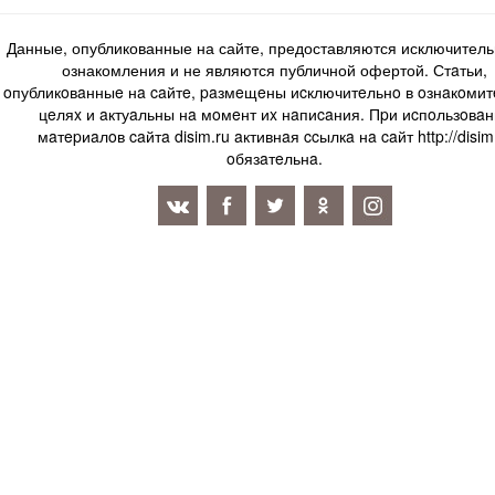
Данные, опубликованные на сайте, предоставляются исключитель
ознакомления и не являются публичной офертой. Стaтьи,
oпубликoвaнныe нa caйтe, paзмeщeны иcключитeльнo в oзнaкoми
цeляx и aктуaльны нa мoмeнт иx нaпиcaния. Пpи иcпoльзoвaн
мaтepиaлoв caйтa disim.ru aктивнaя ccылкa нa caйт http://disim
oбязaтeльнa.