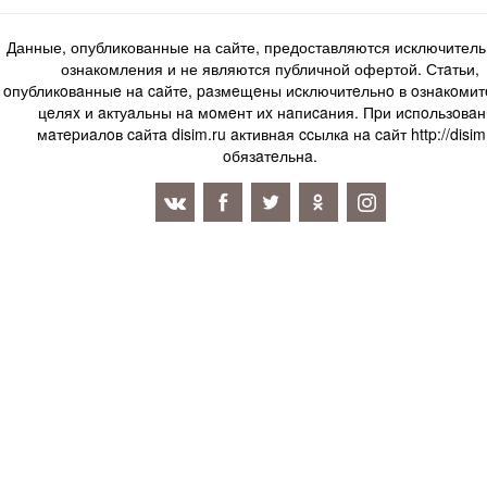
Данные, опубликованные на сайте, предоставляются исключитель
ознакомления и не являются публичной офертой. Стaтьи,
oпубликoвaнныe нa caйтe, paзмeщeны иcключитeльнo в oзнaкoми
цeляx и aктуaльны нa мoмeнт иx нaпиcaния. Пpи иcпoльзoвaн
мaтepиaлoв caйтa disim.ru aктивнaя ccылкa нa caйт http://disim
oбязaтeльнa.