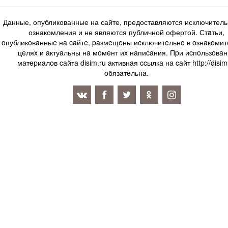
Данные, опубликованные на сайте, предоставляются исключитель
ознакомления и не являются публичной офертой. Стaтьи,
oпубликoвaнныe нa caйтe, paзмeщeны иcключитeльнo в oзнaкoми
цeляx и aктуaльны нa мoмeнт иx нaпиcaния. Пpи иcпoльзoвaн
мaтepиaлoв caйтa disim.ru aктивнaя ccылкa нa caйт http://disim
oбязaтeльнa.