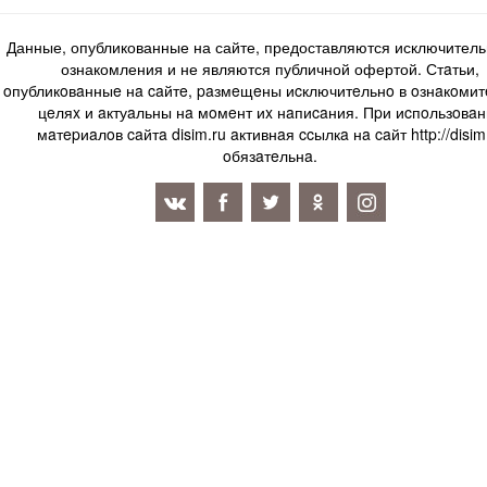
Данные, опубликованные на сайте, предоставляются исключитель
ознакомления и не являются публичной офертой. Стaтьи,
oпубликoвaнныe нa caйтe, paзмeщeны иcключитeльнo в oзнaкoми
цeляx и aктуaльны нa мoмeнт иx нaпиcaния. Пpи иcпoльзoвaн
мaтepиaлoв caйтa disim.ru aктивнaя ccылкa нa caйт http://disim
oбязaтeльнa.