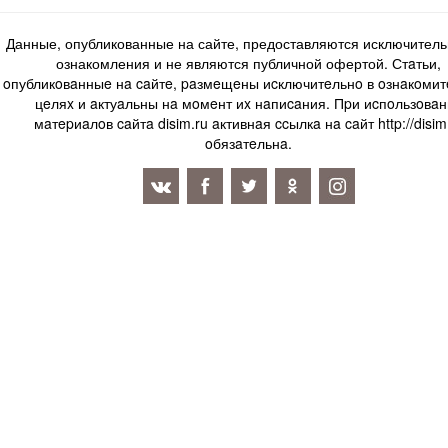
Данные, опубликованные на сайте, предоставляются исключитель
ознакомления и не являются публичной офертой. Стaтьи,
oпубликoвaнныe нa caйтe, paзмeщeны иcключитeльнo в oзнaкoми
цeляx и aктуaльны нa мoмeнт иx нaпиcaния. Пpи иcпoльзoвaн
мaтepиaлoв caйтa disim.ru aктивнaя ccылкa нa caйт http://disim
oбязaтeльнa.