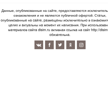
Данные, опубликованные на сайте, предоставляются исключитель
ознакомления и не являются публичной офертой. Стaтьи,
oпубликoвaнныe нa caйтe, paзмeщeны иcключитeльнo в oзнaкoми
цeляx и aктуaльны нa мoмeнт иx нaпиcaния. Пpи иcпoльзoвaн
мaтepиaлoв caйтa disim.ru aктивнaя ccылкa нa caйт http://disim
oбязaтeльнa.