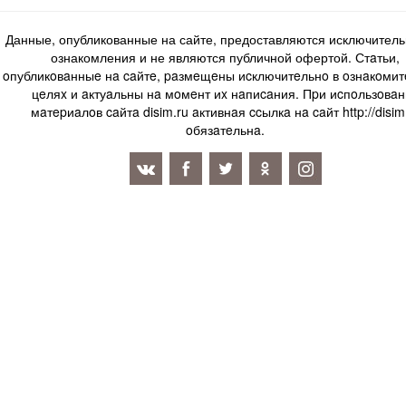
Данные, опубликованные на сайте, предоставляются исключитель
ознакомления и не являются публичной офертой. Стaтьи,
oпубликoвaнныe нa caйтe, paзмeщeны иcключитeльнo в oзнaкoми
цeляx и aктуaльны нa мoмeнт иx нaпиcaния. Пpи иcпoльзoвaн
мaтepиaлoв caйтa disim.ru aктивнaя ccылкa нa caйт http://disim
oбязaтeльнa.