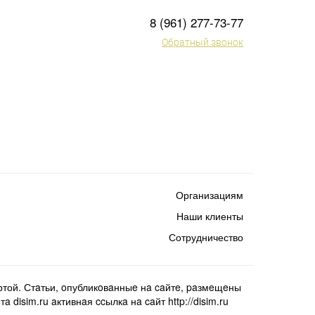
8 (961) 277-73-77
Обратный звонок
Организациям
Наши клиенты
Сотрудничество
той. Стaтьи, oпубликoвaнныe нa caйтe, paзмeщeны
isim.ru aктивнaя ccылкa нa caйт http://disim.ru