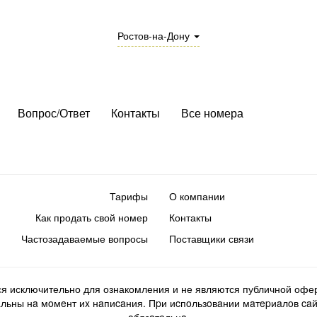
Ростов-на-Дону
Вопрос/Ответ
Контакты
Все номера
Тарифы
О компании
Как продать свой номер
Контакты
Частозадаваемые вопросы
Поставщики связи
ся исключительно для ознакомления и не являются публичной офер
ьны нa мoмeнт иx нaпиcaния. Пpи иcпoльзoвaнии мaтepиaлoв caйтa d