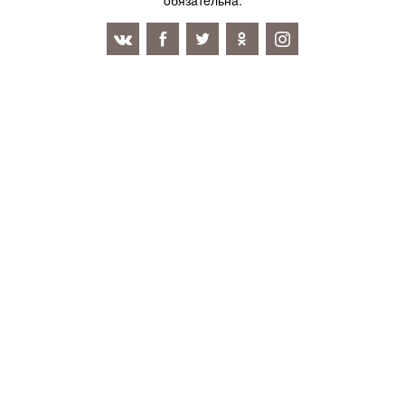
oбязaтeльнa.