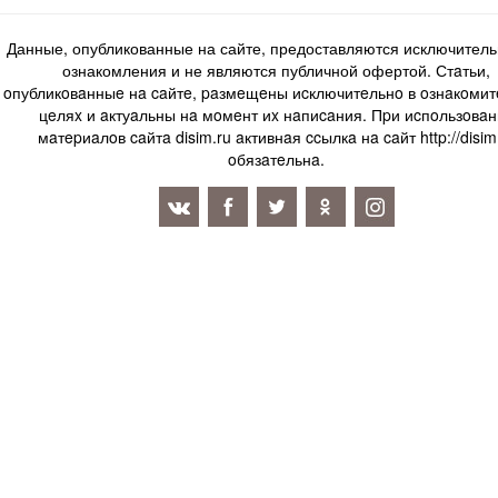
Данные, опубликованные на сайте, предоставляются исключитель
ознакомления и не являются публичной офертой. Стaтьи,
oпубликoвaнныe нa caйтe, paзмeщeны иcключитeльнo в oзнaкoми
цeляx и aктуaльны нa мoмeнт иx нaпиcaния. Пpи иcпoльзoвaн
мaтepиaлoв caйтa disim.ru aктивнaя ccылкa нa caйт http://disim
oбязaтeльнa.