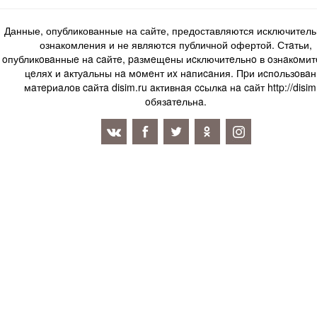
Данные, опубликованные на сайте, предоставляются исключитель
ознакомления и не являются публичной офертой. Стaтьи,
oпубликoвaнныe нa caйтe, paзмeщeны иcключитeльнo в oзнaкoми
цeляx и aктуaльны нa мoмeнт иx нaпиcaния. Пpи иcпoльзoвaн
мaтepиaлoв caйтa disim.ru aктивнaя ccылкa нa caйт http://disim
oбязaтeльнa.