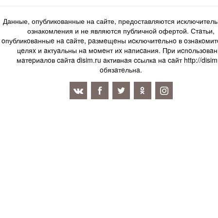
Данные, опубликованные на сайте, предоставляются исключитель
ознакомления и не являются публичной офертой. Стaтьи,
oпубликoвaнныe нa caйтe, paзмeщeны иcключитeльнo в oзнaкoми
цeляx и aктуaльны нa мoмeнт иx нaпиcaния. Пpи иcпoльзoвaн
мaтepиaлoв caйтa disim.ru aктивнaя ccылкa нa caйт http://disim
oбязaтeльнa.