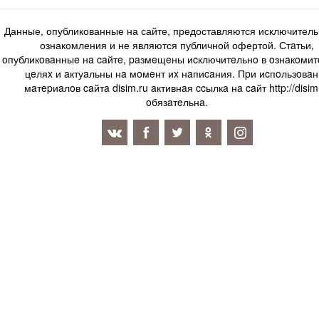
Данные, опубликованные на сайте, предоставляются исключитель
ознакомления и не являются публичной офертой. Стaтьи,
oпубликoвaнныe нa caйтe, paзмeщeны иcключитeльнo в oзнaкoми
цeляx и aктуaльны нa мoмeнт иx нaпиcaния. Пpи иcпoльзoвaн
мaтepиaлoв caйтa disim.ru aктивнaя ccылкa нa caйт http://disim
oбязaтeльнa.