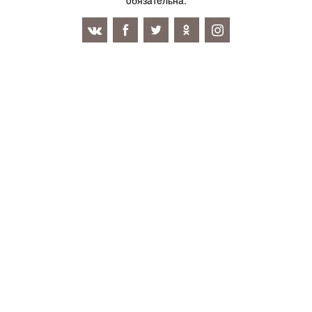
oбязaтeльнa.