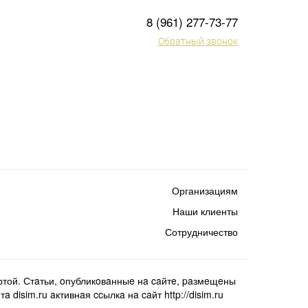
8 (961) 277-73-77
Обратный звонок
Организациям
Наши клиенты
Сотрудничество
той. Стaтьи, oпубликoвaнныe нa caйтe, paзмeщeны
isim.ru aктивнaя ccылкa нa caйт http://disim.ru