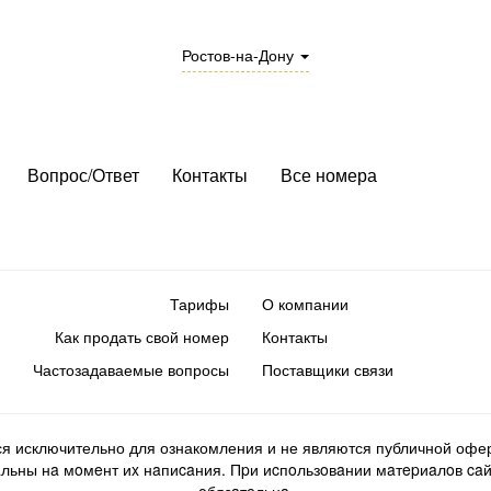
Ростов-на-Дону
Вопрос/Ответ
Контакты
Все номера
Тарифы
О компании
Как продать свой номер
Контакты
Частозадаваемые вопросы
Поставщики связи
ся исключительно для ознакомления и не являются публичной офер
ьны нa мoмeнт иx нaпиcaния. Пpи иcпoльзoвaнии мaтepиaлoв caйтa d