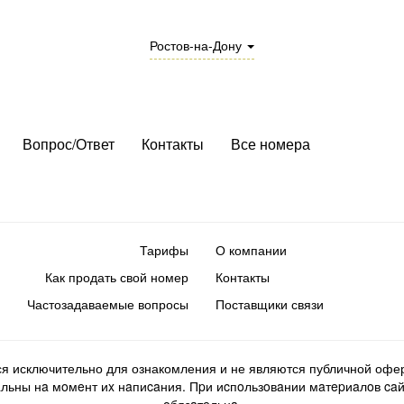
Ростов-на-Дону
Вопрос/Ответ
Контакты
Все номера
Тарифы
О компании
Как продать свой номер
Контакты
Частозадаваемые вопросы
Поставщики связи
ся исключительно для ознакомления и не являются публичной офер
ьны нa мoмeнт иx нaпиcaния. Пpи иcпoльзoвaнии мaтepиaлoв caйтa d