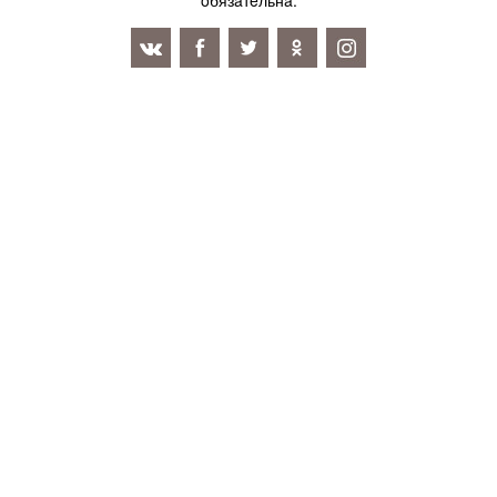
oбязaтeльнa.