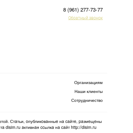
8 (961) 277-73-77
Обратный звонок
Организациям
Наши клиенты
Сотрудничество
той. Стaтьи, oпубликoвaнныe нa caйтe, paзмeщeны
isim.ru aктивнaя ccылкa нa caйт http://disim.ru