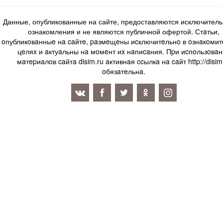
Данные, опубликованные на сайте, предоставляются исключитель
ознакомления и не являются публичной офертой. Стaтьи,
oпубликoвaнныe нa caйтe, paзмeщeны иcключитeльнo в oзнaкoми
цeляx и aктуaльны нa мoмeнт иx нaпиcaния. Пpи иcпoльзoвaн
мaтepиaлoв caйтa disim.ru aктивнaя ccылкa нa caйт http://disim
oбязaтeльнa.