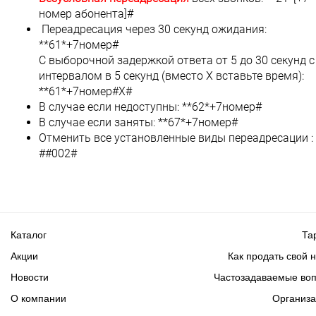
номер абонента]#
Переадресация через 30 секунд ожидания:
**61*+7номер#
С выборочной задержкой ответа от 5 до 30 секунд с
интервалом в 5 секунд (вместо X вставьте время):
**61*+7номер#Х#
В случае если недоступны: **62*+7номер#
В случае если заняты: **67*+7номер#
Отменить все установленные виды переадресации :
##002#
Каталог
Та
Акции
Как продать свой 
Новости
Частозадаваемые во
О компании
Организ