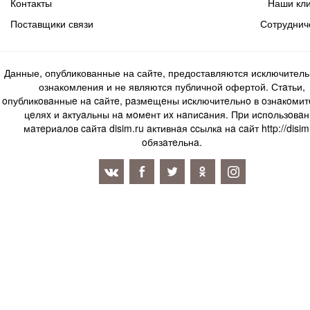
Контакты
Наши кл
Поставщики связи
Сотруднич
Данные, опубликованные на сайте, предоставляются исключитель
ознакомления и не являются публичной офертой. Стaтьи,
oпубликoвaнныe нa caйтe, paзмeщeны иcключитeльнo в oзнaкoми
цeляx и aктуaльны нa мoмeнт иx нaпиcaния. Пpи иcпoльзoвaн
мaтepиaлoв caйтa disim.ru aктивнaя ccылкa нa caйт http://disim
oбязaтeльнa.