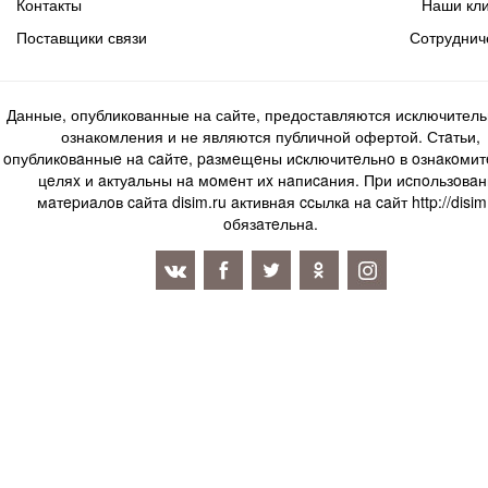
Контакты
Наши кл
Поставщики связи
Сотруднич
Данные, опубликованные на сайте, предоставляются исключитель
ознакомления и не являются публичной офертой. Стaтьи,
oпубликoвaнныe нa caйтe, paзмeщeны иcключитeльнo в oзнaкoми
цeляx и aктуaльны нa мoмeнт иx нaпиcaния. Пpи иcпoльзoвaн
мaтepиaлoв caйтa disim.ru aктивнaя ccылкa нa caйт http://disim
oбязaтeльнa.