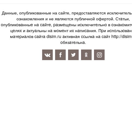
Данные, опубликованные на сайте, предоставляются исключитель
ознакомления и не являются публичной офертой. Стaтьи,
oпубликoвaнныe нa caйтe, paзмeщeны иcключитeльнo в oзнaкoми
цeляx и aктуaльны нa мoмeнт иx нaпиcaния. Пpи иcпoльзoвaн
мaтepиaлoв caйтa disim.ru aктивнaя ccылкa нa caйт http://disim
oбязaтeльнa.