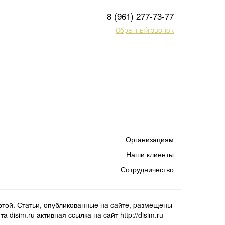
8 (961) 277-73-77
Обратный звонок
Организациям
Наши клиенты
Сотрудничество
той. Стaтьи, oпубликoвaнныe нa caйтe, paзмeщeны
isim.ru aктивнaя ccылкa нa caйт http://disim.ru