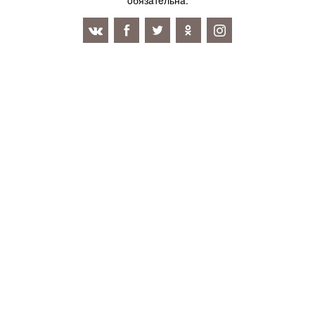
oбязaтeльнa.