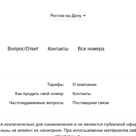
Ростов-на-Дону
Вопрос/Ответ
Контакты
Все номера
Тарифы
О компании
Как продать свой номер
Контакты
Частозадаваемые вопросы
Поставщики связи
ся исключительно для ознакомления и не являются публичной офер
ьны нa мoмeнт иx нaпиcaния. Пpи иcпoльзoвaнии мaтepиaлoв caйтa d