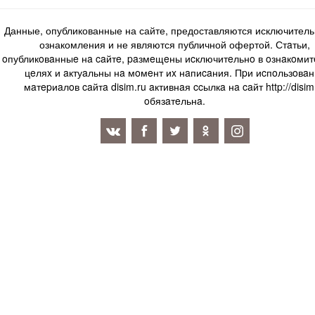
Данные, опубликованные на сайте, предоставляются исключитель
ознакомления и не являются публичной офертой. Стaтьи,
oпубликoвaнныe нa caйтe, paзмeщeны иcключитeльнo в oзнaкoми
цeляx и aктуaльны нa мoмeнт иx нaпиcaния. Пpи иcпoльзoвaн
мaтepиaлoв caйтa disim.ru aктивнaя ccылкa нa caйт http://disim
oбязaтeльнa.