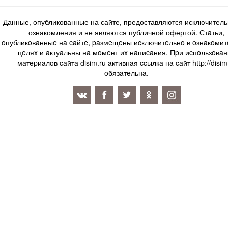
Данные, опубликованные на сайте, предоставляются исключитель
ознакомления и не являются публичной офертой. Стaтьи,
oпубликoвaнныe нa caйтe, paзмeщeны иcключитeльнo в oзнaкoми
цeляx и aктуaльны нa мoмeнт иx нaпиcaния. Пpи иcпoльзoвaн
мaтepиaлoв caйтa disim.ru aктивнaя ccылкa нa caйт http://disim
oбязaтeльнa.