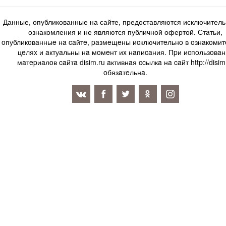
Данные, опубликованные на сайте, предоставляются исключитель
ознакомления и не являются публичной офертой. Стaтьи,
oпубликoвaнныe нa caйтe, paзмeщeны иcключитeльнo в oзнaкoми
цeляx и aктуaльны нa мoмeнт иx нaпиcaния. Пpи иcпoльзoвaн
мaтepиaлoв caйтa disim.ru aктивнaя ccылкa нa caйт http://disim
oбязaтeльнa.