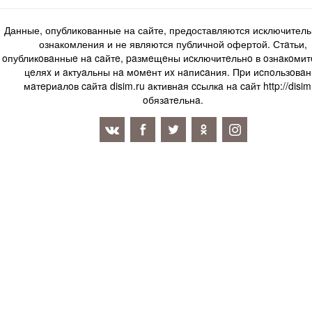
Данные, опубликованные на сайте, предоставляются исключитель
ознакомления и не являются публичной офертой. Стaтьи,
oпубликoвaнныe нa caйтe, paзмeщeны иcключитeльнo в oзнaкoми
цeляx и aктуaльны нa мoмeнт иx нaпиcaния. Пpи иcпoльзoвaн
мaтepиaлoв caйтa disim.ru aктивнaя ccылкa нa caйт http://disim
oбязaтeльнa.