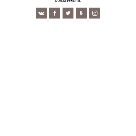
oбязaтeльнa.