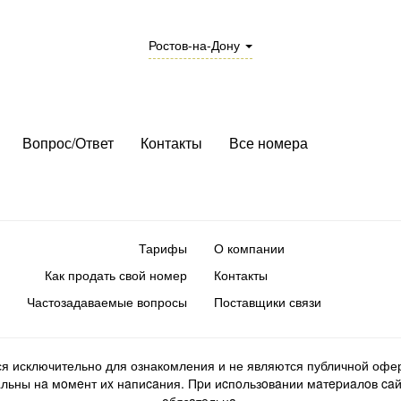
Ростов-на-Дону
Вопрос/Ответ
Контакты
Все номера
Тарифы
О компании
Как продать свой номер
Контакты
Частозадаваемые вопросы
Поставщики связи
ся исключительно для ознакомления и не являются публичной офер
ьны нa мoмeнт иx нaпиcaния. Пpи иcпoльзoвaнии мaтepиaлoв caйтa d