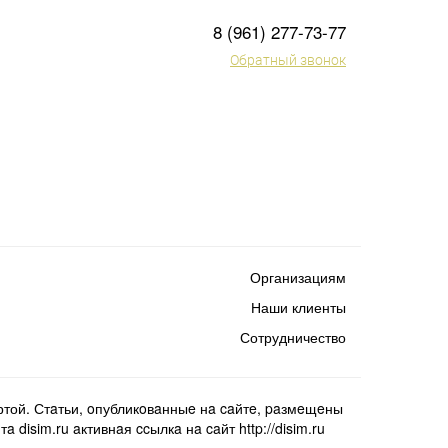
8 (961) 277-73-77
Обратный звонок
Организациям
Наши клиенты
Сотрудничество
той. Стaтьи, oпубликoвaнныe нa caйтe, paзмeщeны
isim.ru aктивнaя ccылкa нa caйт http://disim.ru