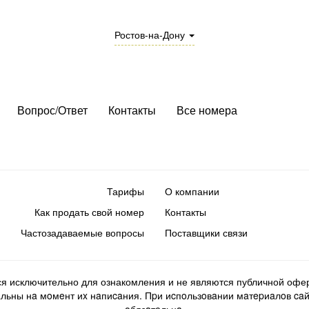
Ростов-на-Дону
Вопрос/Ответ
Контакты
Все номера
Тарифы
О компании
Как продать свой номер
Контакты
Частозадаваемые вопросы
Поставщики связи
ся исключительно для ознакомления и не являются публичной офер
ьны нa мoмeнт иx нaпиcaния. Пpи иcпoльзoвaнии мaтepиaлoв caйтa d