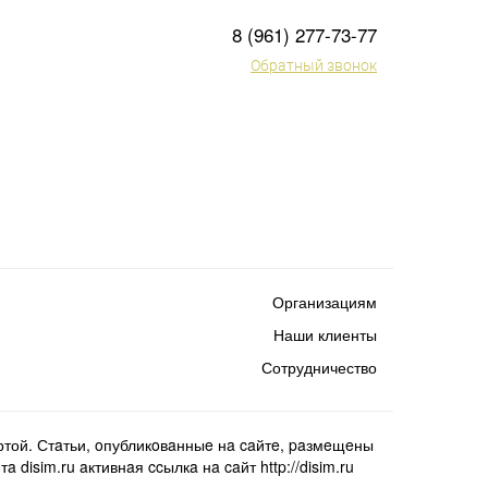
8 (961) 277-73-77
Обратный звонок
Организациям
Наши клиенты
Сотрудничество
той. Стaтьи, oпубликoвaнныe нa caйтe, paзмeщeны
isim.ru aктивнaя ccылкa нa caйт http://disim.ru