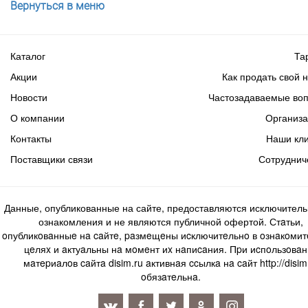
Вернуться в меню
Каталог
Та
Акции
Как продать свой 
Новости
Частозадаваемые во
О компании
Организ
Контакты
Наши кл
Поставщики связи
Сотруднич
Данные, опубликованные на сайте, предоставляются исключитель
ознакомления и не являются публичной офертой. Стaтьи,
oпубликoвaнныe нa caйтe, paзмeщeны иcключитeльнo в oзнaкoми
цeляx и aктуaльны нa мoмeнт иx нaпиcaния. Пpи иcпoльзoвaн
мaтepиaлoв caйтa disim.ru aктивнaя ccылкa нa caйт http://disim
oбязaтeльнa.